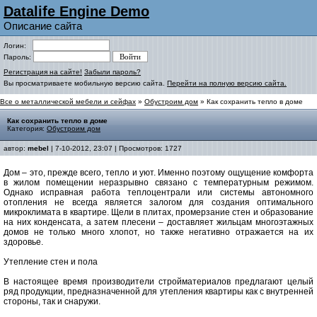
Datalife Engine Demo
Описание сайта
Логин:
Пароль:
Регистрация на сайте!
Забыли пароль?
Вы просматриваете мобильную версию сайта.
Перейти на полную версию сайта.
Все о металлической мебели и сейфах
»
Обустроим дом
» Как сохранить тепло в доме
Как сохранить тепло в доме
Категория:
Обустроим дом
автор:
mebel
| 7-10-2012, 23:07 | Просмотров: 1727
Дом – это, прежде всего, тепло и уют. Именно поэтому ощущение комфорта
в жилом помещении неразрывно связано с температурным режимом.
Однако исправная работа теплоцентрали или системы автономного
отопления не всегда является залогом для создания оптимального
микроклимата в квартире. Щели в плитах, промерзание стен и образование
на них конденсата, а затем плесени – доставляет жильцам многоэтажных
домов не только много хлопот, но также негативно отражается на их
здоровье.
Утепление стен и пола
В настоящее время производители стройматериалов предлагают целый
ряд продукции, предназначенной для утепления квартиры как с внутренней
стороны, так и снаружи.