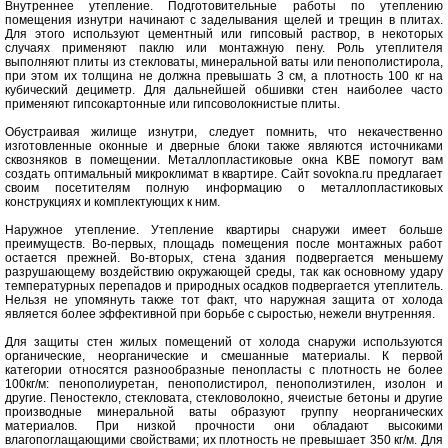
Внутреннее утепление. Подготовительные работы по утеплению
помещения изнутри начинают с заделывания щелей и трещин в плитах.
Для этого используют цементный или гипсовый раствор, в некоторых
случаях применяют паклю или монтажную пену. Роль утеплителя
выполняют плиты из стекловаты, минеральной ваты или пенополистирола,
при этом их толщина не должна превышать 3 см, а плотность 100 кг на
кубический дециметр. Для дальнейшей обшивки стен наиболее часто
применяют гипсокартонные или гипсоволокнистые плиты.
Обустраивая жилище изнутри, следует помнить, что некачественно
изготовленные оконные и дверные блоки также являются источниками
сквозняков в помещении. Металлопластиковые окна KBE помогут вам
создать оптимальный микроклимат в квартире. Сайт sovokna.ru предлагает
своим посетителям полную информацию о металлопластиковых
конструкциях и комплектующих к ним.
Наружное утепление. Утепление квартиры снаружи имеет больше
преимуществ. Во-первых, площадь помещения после монтажных работ
остается прежней. Во-вторых, стена здания подвергается меньшему
разрушающему воздействию окружающей среды, так как основному удару
температурных перепадов и природных осадков подвергается утеплитель.
Нельзя не упомянуть также тот факт, что наружная защита от холода
является более эффективной при борьбе с сыростью, нежели внутренняя.
Для защиты стен жилых помещений от холода снаружи используются
органические, неорганические и смешанные материалы. К первой
категории относятся разнообразные пенопласты с плотность не более
100кг/м: пенополиуретан, пенополистирол, пенополиэтилен, изолон и
другие. Пеностекло, стекловата, стекловолокно, ячеистые бетоны и другие
производные минеральной ваты образуют группу неорганических
материалов. При низкой прочности они обладают высокими
влагопоглащающими свойствами; их плотность не превышает 350 кг/м. Для