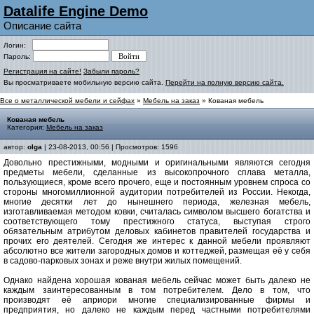
Datalife Engine Demo
Описание сайта
Логин:
Пароль:
Регистрация на сайте!
Забыли пароль?
Вы просматриваете мобильную версию сайта.
Перейти на полную версию сайта.
Все о металлической мебели и сейфах
»
Мебель на заказ
» Кованая мебель
Кованая мебель
Категория:
Мебель на заказ
автор:
olga
| 23-08-2013, 00:56 | Просмотров: 1596
Довольно престижными, модными и оригинальными являются сегодня
предметы мебели, сделанные из высокопрочного сплава металла,
пользующиеся, кроме всего прочего, еще и постоянным уровнем спроса со
стороны многомиллионной аудитории потребителей из России. Некогда,
многие десятки лет до нынешнего периода, железная мебель,
изготавливаемая методом ковки, считалась символом высшего богатства и
соответствующего тому престижного статуса, выступая строго
обязательным атрибутом деловых кабинетов правителей государства и
прочих его деятелей. Сегодня же интерес к данной мебели проявляют
абсолютно все жители загородных домов и коттеджей, размещая её у себя
в садово-парковых зонах и реже внутри жилых помещений.
Однако найдена хорошая кованая мебель сейчас может быть далеко не
каждым заинтересованным в том потребителем. Дело в том, что
производят её априори многие специализированные фирмы и
предприятия, но далеко не каждым перед частными потребителями