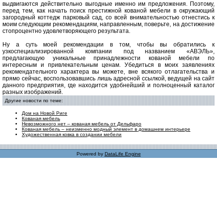
выдвигаются действительно выгодные именно им предложения. Поэтому,
перед тем, как начать поиск престижной кованой мебели в окружающий
загородный коттедж парковый сад, со всей внимательностью отнестись к
моим следующим рекомендациям, направленным, поверьте, на достижение
стопроцентно удовлетворяющего результата.
Ну а суть моей рекомендации в том, чтобы вы обратились к
узкоспециализированной компании под названием «АВЭЛЬ»,
предлагающую уникальные принадлежности кованой мебели по
интересным и привлекательным ценам. Убедиться в моих заявлениях
рекомендательного характера вы можете, вне всякого отлагательства и
прямо сейчас, воспользовавшись лишь адресной ссылкой, ведущей на сайт
данного предприятия, где находится удобнейший и полноценный каталог
разных изображений.
Другие новости по теме:
Дом на Новой Риге
Кованая мебель
Невозможного нет – кованая мебель от Дельфаро
Кованая мебель – неизменно модный элемент в домашнем интерьере
Художественная ковка в создании мебели
Powered by
DataLife Engine