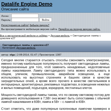
Datalife Engine Demo
Описание сайта
Логин:
Пароль:
Регистрация на сайте!
Забыли пароль?
Вы просматриваете мобильную версию сайта.
Перейти на полную версию сайта.
Все о металлической мебели и сейфах
»
Детская мебель
» Светодиодные лампы с
цоколем е27
Светодиодные лампы с цоколем е27
Категория:
Детская мебель
автор:
olga
| 2-08-2014, 01:47 | Просмотров: 1387
Сегодня многие стараются отыскать способы сэкономить электроэнергию,
именно потому наибольшую популярность получают светодиодные лампы,
предназначенные для того, чтоб заменить ненадежные, недолговечные
лампы накаливания. Лампу светодиодного типа можно использовать в
общем, уличном, промышленном, аварийном освещении, а еще
использовать на высотных строениях и башнях связи в качестве
заградительных огней, а кроме всего прочего в качестве светильников в
интерьерных, архитектурных, рекламных подсветках, в освещении нежилых
и жилых помещений, подъездов, коридоров, лестничных клеток.
Мощность светодиодной лампы такова, что по своему световому потоку для
домашнего использования в 7,5Вт она может быть сопоставима с обычной
лампой накаливания в 60Вт, лампа в 5Вт – с лампой в 40Вт.
Стоит отметить, что даже популярные галогеновые лампочки примерно в