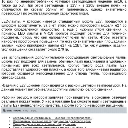
10 раз по энергопотреблению уступают светодиодным моделям mr16, а
также gu 5.3. При этом светодиоды в 12V и в 220В внешне почти не
отличаются по своему облику от галогеновых, однако значительно
превосходят по эксплуатационным характеристикам.
LED-лампы, у которых имеется стандартный цоколь Е27, продаются в
широком ассортименте. За счет этого можно приобрести модели е27 со
строго определенной мощностью, а еще с нужным углом свечения. К
примеру, LED лампы в MR16 корпусе подходят отлично для точечной
подсветки, потому что они направляют узкий луч света. Чтобы осветить
наиболее просторные помещения, то есть со значительными площадями и
залами, нужно приобрести лампы е27 на 12Вт, так как у данных изделий
угол освещения составляет около 270 гр.
Без использования дополнительного оборудования светодиодные лампы
цоколь е27 подходят для замены обычных ламп накаливания в удобных и
привычных для всех светильников. Корпус такого рода лампы Е27
представляет ударостойкий пластик, а кроме того алюминиевый радиатор,
который создается непосредственно для отвода тепла, производимого
светодиодами.
Изделия с Е27 цоколем производятся с разной цветовой температурой. На
данный момент потребителям доступны лампочки белого свечения.
Рабочий ресурс, о котором заявляет производитель, в основном отвечает
реальным показателям. У нас в магазине Вы сможете найти светодиодные
лампы Е27 великолепного качества, а кроме того по невысоким расценкам.
Другие новости по теме:
Светодиодные светильники – каковые их преимущества?
Светильники уличные светодиодные по доступной цене
Светодиодное осветительное оборудование
Купить лампы нового поколения - значит, сэкономить