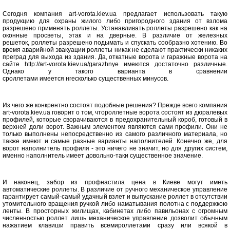
Сегодня компания art-vorota.kiev.ua предлагает использовать такую
продукцию для охраны жилого либо пригородного здания от взлома
разрешено применять роллеты. Устанавливать роллеты разрешено как на
оконные просветы, этак и на дверные. В различие от железных
решеток, роллеты разрешено подымать и спускать сообразно хотению. Во
время аварийной эвакуации роллеты никак не сделают практически никаких
преград для выхода из здания. Да, откатные ворота и гаражные ворота на
сайте http://art-vorota.kiev.ua/garazhnye имеются достаточно различные.
Однако у такого варианта в сравнении
сроллетами имеется нгесколько существенных минусов.
Из чего же конкрентно состоят подобные решения? Прежде всего компания
art-vorota.kiev.ua говорит о том, чтороллетные ворота состоят из дюралевых
профилей, которые сворачиваются в предохранительный короб, готовый в
верхней доли ворот. Важным элементом являются сами профили. Они не
только выполнены непосредственно из самого различного материала, но
также имеют и самые разные варианты наполнителей. Конечно же, для
ворот наполнитель профиля - это ничего не значит, но для других систем,
именно наполнитель имеет довольно-таки существенное значение.
И наконец, забор из профнастила цена в Киеве могут иметь
автоматические роллеты. В различие от ручного механическое управление
гарантирует самый-самый удачный взлет и выпускание роллет в отсутствии
утомительного вращения ручкой либо наматывания полотна с поддержкою
ленты. В просторных жилищах, кабинетах либо павильонах с огромным
численностью роллет лишь механическое управление дозволит обычным
нажатием клавиши править всемироллетами сразу или всякой в