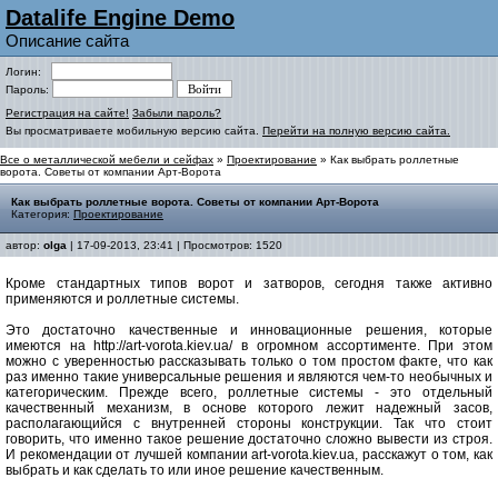
Datalife Engine Demo
Описание сайта
Логин:
Пароль:
Регистрация на сайте!
Забыли пароль?
Вы просматриваете мобильную версию сайта.
Перейти на полную версию сайта.
Все о металлической мебели и сейфах
»
Проектирование
» Как выбрать роллетные
ворота. Советы от компании Арт-Ворота
Как выбрать роллетные ворота. Советы от компании Арт-Ворота
Категория:
Проектирование
автор:
olga
| 17-09-2013, 23:41 | Просмотров: 1520
Кроме стандартных типов ворот и затворов, сегодня также активно
применяются и роллетные системы.
Это достаточно качественные и инновационные решения, которые
имеются на http://art-vorota.kiev.ua/ в огромном ассортименте. При этом
можно с уверенностью рассказывать только о том простом факте, что как
раз именно такие универсальные решения и являются чем-то необычных и
категорическим. Прежде всего, роллетные системы - это отдельный
качественный механизм, в основе которого лежит надежный засов,
располагающийся с внутренней стороны конструкции. Так что стоит
говорить, что именно такое решение достаточно сложно вывести из строя.
И рекомендации от лучшей компании art-vorota.kiev.ua, расскажут о том, как
выбрать и как сделать то или иное решение качественным.