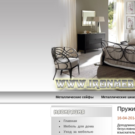
Металлические сейфы
Металлические шк
Пружи
16-04-201
Главная
Доподлинно
Мебель
для дома
безусловно
Уход
за мебелью
взыскатель