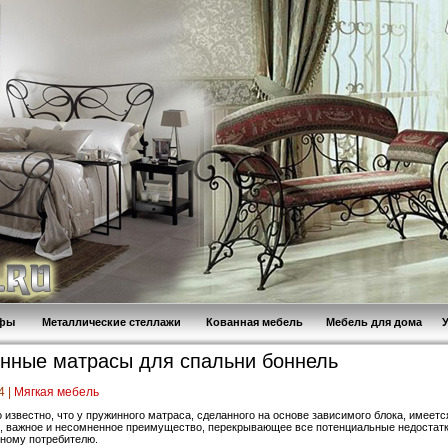
афы
Металлические стеллажи
Кованная мебель
Мебель для дома
нные матрасы для спальни боннель
4 |
Мягкая мебель
 известно, что у пружинного матраса, сделанного на основе зависимого блока, имеетс
, важное и несомненное преимущество, перекрывающее все потенциальные недостатк
ному потребителю.