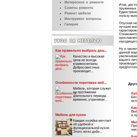
Интересное
о ремонте
Итак, дост
Советы
ремонта
пружинных 
Единственн
Ремонт
мебели
пользу мат
Инструмент
вопросы
Опуская не
Галерея
лучшие мат
гарантиров
Ознакомить
прославлен
находящего
Ну и заклю
Как правильно выбрать деш...
данной мар
увеличиваю
Качество и высокая
вашего лич
цена не всегда
производит
взаимосвязаны.
предпочтен
Добросовестные
производит...
Особенности перетяжки меб...
Друг
Мебель, которая служит
на протяжении
Куп
длительного периода
Бес
времени, утрачивае...
исп
Ка
Выб
Мебель для кухни
и п
Каждая хозяйка мечтает
Ма
об удобной и
Пре
функциональной кухне.
нах
Этого легко доби...
Куп