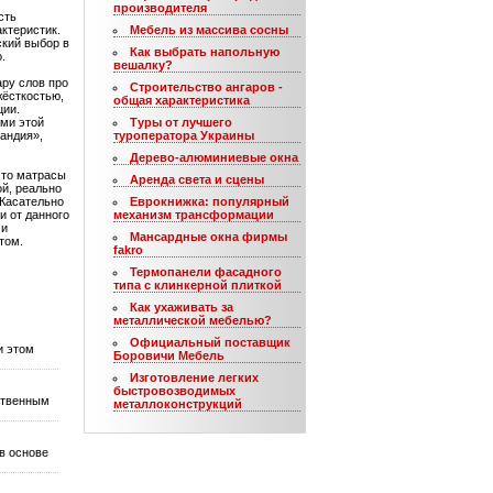
производителя
сть
ктеристик.
Мебель из массива сосны
ский выбор в
Как выбрать напольную
.
вешалку?
ару слов про
Строительство ангаров -
жёсткостью,
общая характеристика
ции.
ами этой
Туры от лучшего
андия»,
туроператора Украины
Дерево-алюминиевые окна
что матрасы
Аренда света и сцены
й, реально
 Касательно
Еврокнижка: популярный
и от данного
механизм трансформации
ми
Мансардные окна фирмы
том.
fakro
Термопанели фасадного
типа с клинкерной плиткой
Как ухаживать за
металлической мебелью?
Официальный поставщик
и этом
Боровичи Мебель
Изготовление легких
быстровозводимых
ственным
металлоконструкций
в основе