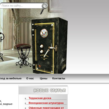
Уход за мебелью
О нас
Цены
Контакты
Террасная доска
я,
Венецианская штукатурка
и, видные
Офисные перегородки от