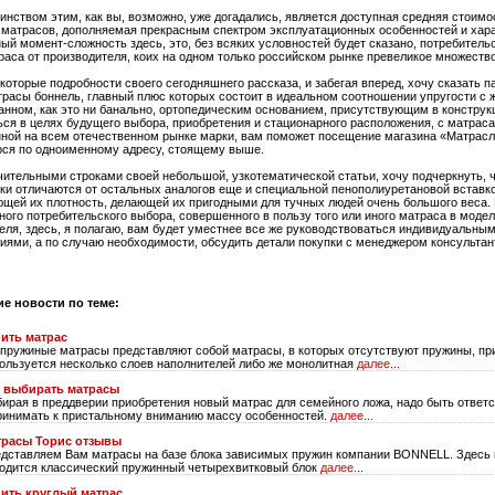
оинством этим, как вы, возможно, уже догадались, является доступная средняя стоимо
матрасов, дополняемая прекрасным спектром эксплуатационных особенностей и хара
ый момент-сложность здесь, это, без всяких условностей будет сказано, потребитель
раса от производителя, коих на одном только российском рынке превеликое множество
которые подробности своего сегодняшнего рассказа, и забегая вперед, хочу сказать п
расы боннель, главный плюс которых состоит в идеальном соотношении упругости с 
анном, как это ни банально, ортопедическим основанием, присутствующим в конструк
ся в целях будущего выбора, приобретения и стационарного расположения, с матрас
ной на всем отечественном рынке марки, вам поможет посещение магазина «Матрасл
ся по одноименному адресу, стоящему выше.
чительными строками своей небольшой, узкотематической статьи, хочу подчеркнуть, 
ки отличаются от остальных аналогов еще и специальной пенополиуретановой вставко
щей их плотность, делающей их пригодными для тучных людей очень большого веса.
ного потребительского выбора, совершенного в пользу того или иного матраса в модел
еля, здесь, я полагаю, вам будет уместнее все же руководствоваться индивидуальны
иями, а по случаю необходимости, обсудить детали покупки с менеджером консультан
ие новости по теме:
ить матрас
пружиные матрасы представляют собой матрасы, в которых отсутствуют пружины, пр
ользуется несколько слоев наполнителей либо же монолитная
далее...
к выбирать матрасы
ирая в преддверии приобретения новый матрас для семейного ложа, надо быть ответ
ринимать к пристальному вниманию массу особенностей.
далее...
трасы Торис отзывы
дставляем Вам матрасы на базе блока зависимых пружин компании BONNELL. Здесь 
одится классический пружинный четырехвитковый блок
далее...
ить круглый матрас