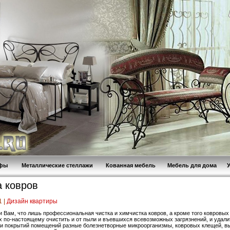
афы
Металлические стеллажи
Кованная мебель
Мебель для дома
а ковров
1 |
Дизайн квартиры
и Вам, что лишь профессиональная чистка и химчистка ковров, а кроме того ковровых
х по-настоящему очистить и от пыли и въевшихся всевозможных загрязнений, и удали
и покрытий помещений разные болезнетворные микроорганизмы, ковровых клещей, 