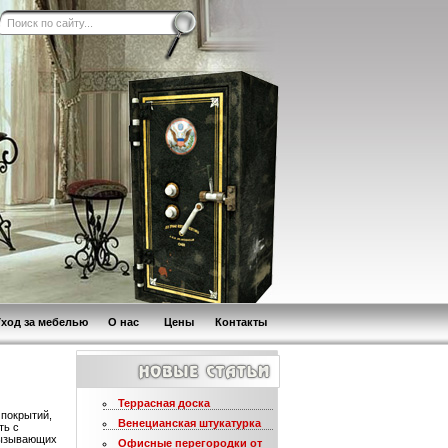
Уход за мебелью
О нас
Цены
Контакты
Террасная доска
 покрытий,
Венецианская штукатурка
ть с
вызывающих
Офисные перегородки от