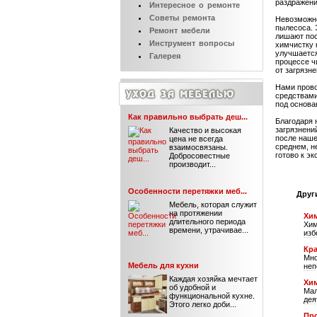
раздражени
Интересное
о ремонте
Советы
ремонта
Невозможно
пылесоса. 
Ремонт
мебели
лишают пос
Инструмент
вопросы
химчистку 
улучшается
Галерея
процессе ч
от загрязне
Нами прово
средствами
под основа
Как правильно выбрать деш...
Благодаря 
загрязнени
Качество и высокая
после наше
цена не всегда
среднем, н
взаимосвязаны.
готово к э
Добросовестные
производит...
Особенности перетяжки меб...
Друг
Мебель, которая служит
на протяжении
Хим
длительного периода
Хим
времени, утрачивае...
изб
Кра
Мно
Мебель для кухни
неп
Каждая хозяйка мечтает
Хи
об удобной и
Мал
функциональной кухне.
дея
Этого легко доби...
Про