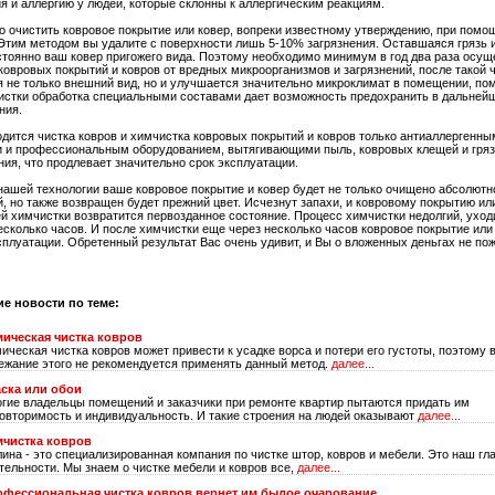
я и аллергию у людей, которые склонны к аллергическим реакциям.
 очистить ковровое покрытие или ковер, вопреки известному утверждению, при помо
Этим методом вы удалите с поверхности лишь 5-10% загрязнения. Оставшаяся грязь 
тоянно ваш ковер пригожего вида. Поэтому необходимо минимум в год два раза осущ
ковровых покрытий и ковров от вредных микроорганизмов и загрязнений, после такой 
 не только внешний вид, но и улучшается значительно микроклимат в помещении, пом
истки обработка специальными составами дает возможность предохранить в дальней
ния.
дится чистка ковров и химчистка ковровых покрытий и ковров только антиаллергенны
 и профессиональным оборудованием, вытягивающими пыль, ковровых клещей и гряз
ния, что продлевает значительно срок эксплуатации.
нашей технологии ваше ковровое покрытие и ковер будет не только очищено абсолютн
й, но также возвращен будет прежний цвет. Исчезнут запахи, и ковровому покрытию ил
й химчистки возвратится первозданное состояние. Процесс химчистки недолгий, уходи
есколько часов. И после химчистки еще через несколько часов ковровое покрытие или
ксплуатации. Обретенный результат Вас очень удивит, и Вы о вложенных деньгах не по
ие новости по теме:
ическая чистка ковров
ическая чистка ковров может привести к усадке ворса и потери его густоты, поэтому 
ежание этого не рекомендуется применять данный метод.
далее...
ска или обои
гие владельцы помещений и заказчики при ремонте квартир пытаются придать им
овторимость и индивидуальность. И такие строения на людей оказывают
далее...
мчистка ковров
ина - это специализированная компания по чистке штор, ковров и мебели. Это наш гл
тельности. Мы знаем о чистке мебели и ковров все,
далее...
фессиональная чистка ковров вернет им былое очарование