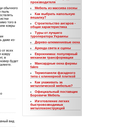
производителя
щи обычного
Мебель из массива сосны
и пыль
Как выбрать напольную
ествлять
вешалку?
чистки
имо того в
Строительство ангаров -
шем ковры
общая характеристика
Туры от лучшего
ми
туроператора Украины
ь даже из-
Дерево-алюминиевые окна
Аренда света и сцены
о от всех
и ковру
Еврокнижка: популярный
т, в
механизм трансформации
 ковер будет
Мансардные окна фирмы
жалеете.
fakro
Термопанели фасадного
типа с клинкерной плиткой
Как ухаживать за
металлической мебелью?
Официальный поставщик
во
Боровичи Мебель
Изготовление легких
быстровозводимых
металлоконструкций
авный вид