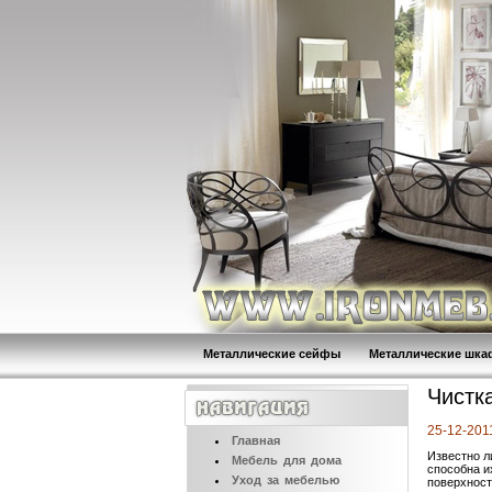
Металлические сейфы
Металлические шк
Чистк
25-12-201
Главная
Известно л
Мебель
для дома
способна и
Уход
за мебелью
поверхност