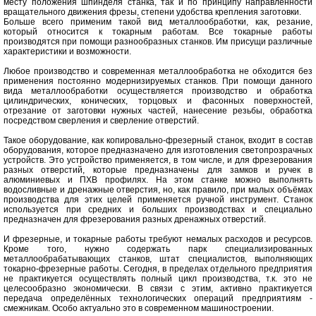
месту положения шпинделя станка, так и по принципу направленности
вращательного движения фрезы, степени удобства крепления заготовки.
Больше всего применим такой вид металлообработки, как, резание,
который относится к токарным работам. Все токарные работы
производятся при помощи разнообразных станков. Им присущи различные
характеристики и возможности.
Любое производство и современная металлообработка не обходится без
применения постоянно модернизируемых станков. При помощи данного
вида металлообработки осуществляется производство и обработка
цилиндрических, конических, торцовых и фасонных поверхностей,
отрезание от заготовки нужных частей, нанесение резьбы, обработка
посредством сверления и сверление отверстий.
Такое оборудование, как копировально-фрезерный станок, входит в состав
оборудования, которое предназначено для изготовления светопрозрачных
устройств. Это устройство применяется, в том числе, и для фрезерования
разных отверстий, которые предназначены для замков и ручек в
алюминиевых и ПХВ профилях. На этом станке можно выполнять
водосливные и дренажные отверстия, но, как правило, при малых объёмах
производства для этих целей применяется ручной инструмент. Станок
используется при средних и больших производствах и специально
предназначен для фрезерования разных дренажных отверстий.
И фрезерные, и токарные работы требуют немалых расходов и ресурсов.
Кроме того, нужно содержать парк специализированных
металлообрабатывающих станков, штат специалистов, выполняющих
токарно-фрезерные работы. Сегодня, в пределах отдельного предприятия
не практикуется осуществлять полный цикл производства, т.к. это не
целесообразно экономически. В связи с этим, активно практикуется
передача определённых технологических операций предприятиям -
смежникам. Особо актуально это в современном машиностроении.