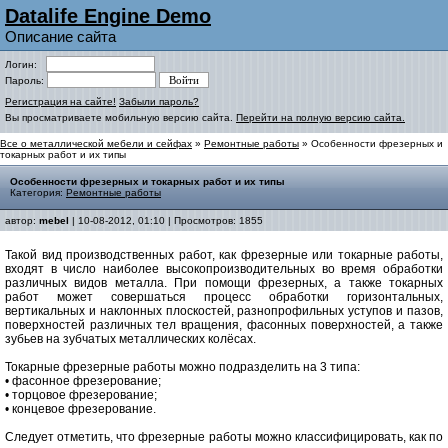
Datalife Engine Demo
Описание сайта
Логин:
Пароль:
Регистрация на сайте!
Забыли пароль?
Вы просматриваете мобильную версию сайта.
Перейти на полную версию сайта.
Все о металлической мебели и сейфах
»
Ремонтные работы
» Особенности фрезерных и
токарных работ и их типы
Особенности фрезерных и токарных работ и их типы
Категория:
Ремонтные работы
автор:
mebel
| 10-08-2012, 01:10 | Просмотров: 1855
Такой вид производственных работ, как фрезерные или токарные работы,
входят в число наиболее высокопроизводительных во время обработки
различных видов металла. При помощи фрезерных, а также токарных
работ может совершаться процесс обработки горизонтальных,
вертикальных и наклонных плоскостей, разнопрофильных уступов и пазов,
поверхностей различных тел вращения, фасонных поверхностей, а также
зубьев на зубчатых металлических колёсах.
Токарные фрезерные работы можно подразделить на 3 типа:
• фасонное фрезерование;
• торцовое фрезерование;
• концевое фрезерование.
Следует отметить, что фрезерные работы можно классифицировать, как по