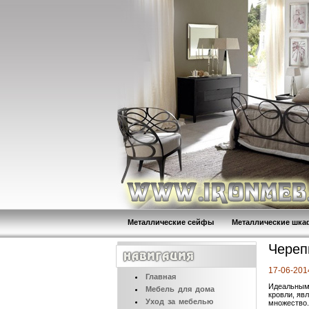
Металлические сейфы
Металлические шк
Череп
17-06-201
Главная
Идеальным,
Мебель
для дома
кровли, яв
Уход
за мебелью
множество.