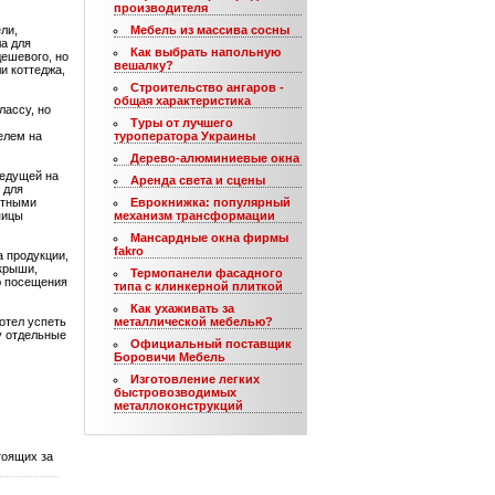
производителя
ли,
Мебель из массива сосны
а для
Как выбрать напольную
дешевого, но
вешалку?
и коттеджа,
Строительство ангаров -
общая характеристика
лассу, но
Туры от лучшего
елем на
туроператора Украины
Дерево-алюминиевые окна
ведущей на
Аренда света и сцены
 для
ытными
Еврокнижка: популярный
пицы
механизм трансформации
Мансардные окна фирмы
fakro
а продукции,
 крыши,
Термопанели фасадного
ю посещения
типа с клинкерной плиткой
Как ухаживать за
отел успеть
металлической мебелью?
у отдельные
Официальный поставщик
Боровичи Мебель
Изготовление легких
быстровозводимых
металлоконструкций
тоящих за