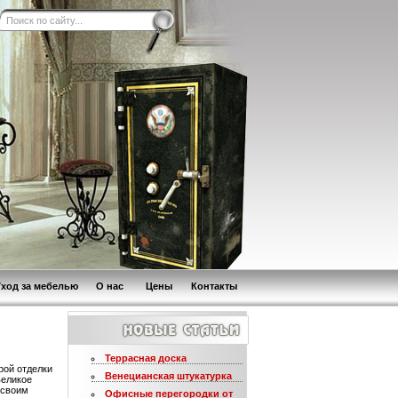
Уход за мебелью
О нас
Цены
Контакты
Террасная доска
рой отделки
Венецианская штукатурка
великое
 своим
Офисные перегородки от