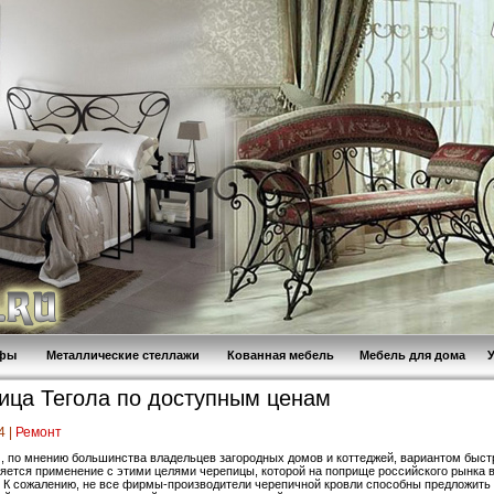
афы
Металлические стеллажи
Кованная мебель
Мебель для дома
ица Тегола по доступным ценам
4 |
Ремонт
 по мнению большинства владельцев загородных домов и коттеджей, вариантом быст
ляется применение с этими целями черепицы, которой на поприще российского рынка 
 К сожалению, не все фирмы-производители черепичной кровли способны предложить