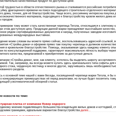
ействительно качественный продукт по доступной цене.
той трудностью в области отечественного рынка и сталкиваются российские потребите
 уйму драгоценного времени на поиск подходящего строительно-отделочного материал
го дома, точнее, для её благоустройства. Чаще всего, россиянину интересна покупка 
ысококачественного материала, подходящего к благоустройству кровли жилого дома ил
а городом.
римером тому может стать качественная черепица Тегола, относящаяся к элитному к
и этом доступную цену. Продукции данной марки принадлежит высочайшее качество,
нное рядом сертифицированных документов и наград, полученных заводом-изготовит
ированных международных выставках.
дение моим словам вы можете прямо сейчас, воспользовавшись адресной ссылкой, 
риятия «Стройка дома» и оформив прямо там покупку черепицы в должном количестве
ния в кровельном благоустройстве. Помощь, оказываемая здесь каждому клиенту оп
и по консультационной поддержке, гарантирует максимальную лёгкость выбора чере
литного качества, предлагаемой к приобретению за доступные деньги.
омпании «Стройка дома», мне, как клиенту, хотелось бы выделить широту ассортимент
аемой. Так, например, вы всегда можете купить здесь оригинального типа софиты для
дного стока, чердачную лестницу и многое другое, заручившись лишь необходимость
рованного раздела.
ь к основной теме нашей с вами беседы, посвященной черепице марки Тегола, я бы х
 о конкурирующих преимуществах её перед аналогами, но лучше будет посвятить том
дующей узкотематической обзорной статьи.
ие новости по теме:
туарная плитка от компании Новер недорого
единому мнению подавляющего большинства владельцев жилых домов и коттеджей, с
одскими границами, идеальным вариантом благоустройства
далее...