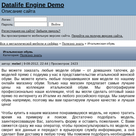
Datalife Engine Demo
Описание сайта
Логин:
Пароль:
Регистрация на сайте!
Забыли пароль?
Вы просматриваете мобильную версию сайта.
Перейти на полную версию сайта.
Все о металлической мебели и сейфах
»
Полезно знать
» Итальянская обувь
Итальянская обувь
Категория:
Полезно знать
автор:
mebel
| 9-08-2012, 22:44 | Просмотров: 2423
Вы можете заказать любые модели обуви – от домашних тапочек, до
моделей прямо с подиума у нас в представительстве итальянской женской
обуви. Вы можете купить любые понравившиеся вам модели по нашему
онлайн магазину обуви. Только наш магазин предлагает самые лучшие
цены на коллекции итальянской обуви. Мы фотографируем
профессионально наши коллекции, чтоб вы могли сделать оптовый заказ
прямо по интернету из Италии из любого российского города. Мы закупаем
обувь напрямую, поэтому мы вам гарантируем лучшее качество и лучшая
цена!
Чтобы купить в нашем магазине понравившуюся модель, не нужно тратить
время на примерку и поиски. Достаточно подобрать модель,
заинтересовавшую Вас, заполнить форму и оставить пожелания. С Вами
свяжется сразу же наш оператор, чтобы проконсультировать по модели, он
сверит все данные и передаст в курьерскую службу информацию, а она
сделает Вам доставку в любую точку. Мы поможем подобрать необходимый