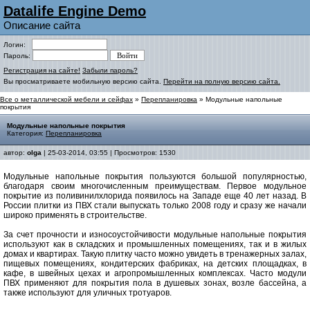
Datalife Engine Demo
Описание сайта
Логин:
Пароль:
Регистрация на сайте!
Забыли пароль?
Вы просматриваете мобильную версию сайта.
Перейти на полную версию сайта.
Все о металлической мебели и сейфах
»
Перепланировка
» Модульные напольные
покрытия
Модульные напольные покрытия
Категория:
Перепланировка
автор:
olga
| 25-03-2014, 03:55 | Просмотров: 1530
Модульные напольные покрытия пользуются большой популярностью,
благодаря своим многочисленным преимуществам. Первое модульное
покрытие из поливинилхлорида появилось на Западе еще 40 лет назад. В
России плитки из ПВХ стали выпускать только 2008 году и сразу же начали
широко применять в строительстве.
За счет прочности и износоустойчивости модульные напольные покрытия
используют как в складских и промышленных помещениях, так и в жилых
домах и квартирах. Такую плитку часто можно увидеть в тренажерных залах,
пищевых помещениях, кондитерских фабриках, на детских площадках, в
кафе, в швейных цехах и агропромышленных комплексах. Часто модули
ПВХ применяют для покрытия пола в душевых зонах, возле бассейна, а
также используют для уличных тротуаров.