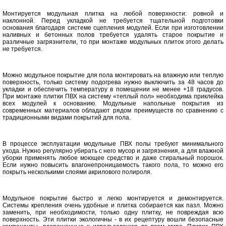
Монтируется модульная плитка на любой поверхности: ровной и
наклонной. Перед укладкой не требуется тщательной подготовки
основания благодаря системе сцепления модулей. Если при изготовлении
наливных и бетонных полов требуется удалять старое покрытие и
различные загрязнители, то при монтаже модульных плиток этого делать
не требуется.
Можно модульное покрытие для пола монтировать на влажную или теплую
поверхность, только систему подогрева нужно выключить за 48 часов до
укладки и обеспечить температуру в помещении не менее +18 градусов.
При монтаже плитки ПВХ на систему «теплый пол» необходима приклейка
всех модулей к основанию. Модульные напольные покрытия из
современных материалов обладают рядом преимуществ по сравнению с
традиционными видами покрытий для пола.
В процессе эксплуатации модульные ПВХ полы требуют минимального
ухода. Нужно регулярно убирать с него мусор и загрязнения, а для влажной
уборки применять любое моющее средство и даже стиральный порошок.
Если нужно повысить влагонепроницаемость такого пола, то можно его
покрыть несколькими слоями акрилового полироля.
Модульное покрытие быстро и легко монтируется и демонтируется.
Системы крепления очень удобные и плитка собирается как пазл. Можно
заменить, при необходимости, только одну плитку, не повреждая всю
поверхность. Эти плитки экологичны - в их рецептуру вошли безопасные