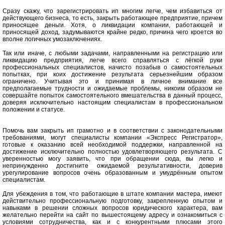
Сразу скажу, что зарегистрировать ип многим легче, чем избавиться от
действующего бизнеса, то есть, закрыть работающее предприятие, причем
приносящее деньги. Хотя, о ликвидации компании, работающей и
приносящей доход, задумываются крайне редко, причина чего кроется во
вполне логичных умозаключениях.
Так или иначе, с любыми задачами, направленными на регистрацию или
ликвидацию предприятия, легче всего справляться с лёгкой руки
профессиональных специалистов, начисто позабыв о самостоятельных
попытках, при коих достижение результата серьезнейшим образом
ограничено. Учитывая это и принимая в личное внимание все
предполагаемые трудности и ожидаемые проблемы, никоим образом не
совершайте попыток самостоятельного вмешательства в данный процесс,
доверяя исключительно настоящим специалистам в профессиональном
положении и статусе.
Помочь вам закрыть ип грамотно и в соответствии с законодательными
требованиями, могут специалисты компании «Экспресс Регистратор»,
готовые к оказанию всей необходимой поддержки, направленной на
достижение исключительно полностью удовлетворяющего результата. С
уверенностью могу заявить, что при обращении сюда, вы легко и
непринужденно достигните ожидаемой результативности, доверив
урегулирование вопросов очень образованным и умудрённым опытом
специалистам.
Для убеждения в том, что работающие в штате компании мастера, имеют
действительно профессиональную подготовку, закрепленную опытом и
навыками в решении сложных вопросов юридического характера, вам
желательно перейти на сайт по вышестоящему адресу и ознакомиться с
условиями сотрудничества, как и с конкурентными плюсами этого