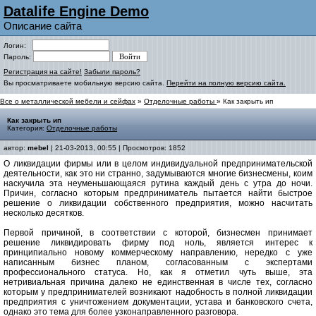
Datalife Engine Demo
Описание сайта
Логин:
Пароль:
Регистрация на сайте!
Забыли пароль?
Вы просматриваете мобильную версию сайта.
Перейти на полную версию сайта.
Все о металлической мебели и сейфах
»
Отделочные работы
» Как закрыть ип
Как закрыть ип
Категория:
Отделочные работы
автор:
mebel
| 21-03-2013, 00:55 | Просмотров: 1852
О ликвидации фирмы или в целом индивидуальной предпринимательской
деятельности, как это ни странно, задумываются многие бизнесмены, коим
наскучила эта неуменьшающаяся рутина каждый день с утра до ночи.
Причин, согласно которым предприниматель пытается найти быстрое
решение о ликвидации собственного предприятия, можно насчитать
несколько десятков.
Первой причиной, в соответствии с которой, бизнесмен принимает
решение ликвидировать фирму под ноль, является интерес к
принципиально новому коммерческому направлению, нередко с уже
написанным бизнес планом, согласованным с экспертами
профессионального статуса. Но, как я отметил чуть выше, эта
нетривиальная причина далеко не единственная в числе тех, согласно
которым у предпринимателей возникают надобность в полной ликвидации
предприятия с уничтожением документации, устава и банковского счета,
однако это тема для более узконаправленного разговора.