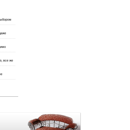
 выбором
даже
димо
, все же
ее