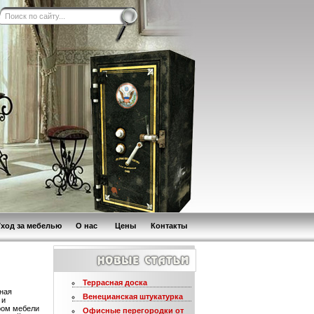
Уход за мебелью
О нас
Цены
Контакты
Террасная доска
тная
Венецианская штукатурка
 и
ором мебели
Офисные перегородки от