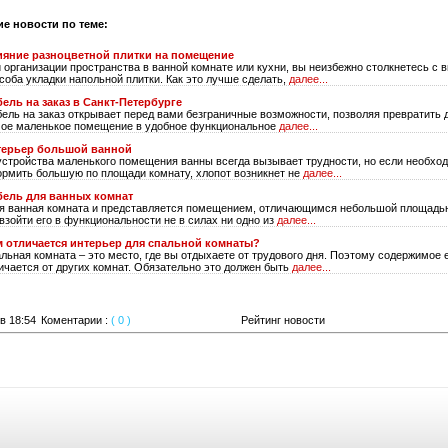
ие новости по теме:
яние разноцветной плитки на помещение
 организации пространства в ванной комнате или кухни, вы неизбежно столкнетесь с
соба укладки напольной плитки. Как это лучше сделать,
далее...
ель на заказ в Санкт-Петербурге
ель на заказ открывает перед вами безграничные возможности, позволяя превратить 
ое маленькое помещение в удобное функциональное
далее...
терьер большой ванной
стройства маленького помещения ванны всегда вызывает трудности, но если необхо
рмить большую по площади комнату, хлопот возникнет не
далее...
ель для ванных комнат
я ванная комната и представляется помещением, отличающимся небольшой площадью
взойти его в функциональности не в силах ни одно из
далее...
 отличается интерьер для спальной комнаты?
льная комната – это место, где вы отдыхаете от трудового дня. Поэтому содержимое 
ичается от других комнат. Обязательно это должен быть
далее...
в 18:54
Коментарии :
( 0 )
Рейтинг новости