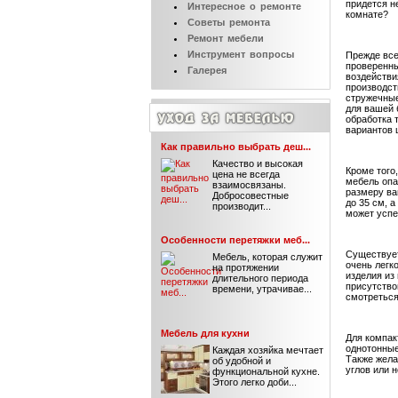
придется н
Интересное
о ремонте
комнате?
Советы
ремонта
Ремонт
мебели
Инструмент
вопросы
Прежде все
проверенны
Галерея
воздействи
производст
стружечные
для вашей 
обработка 
вариантов 
Как правильно выбрать деш...
Качество и высокая
Кроме того
цена не всегда
мебель опа
взаимосвязаны.
размеру ва
Добросовестные
до 35 см, 
производит...
может успе
Особенности перетяжки меб...
Существует
Мебель, которая служит
очень легк
на протяжении
изделия из
длительного периода
присутство
времени, утрачивае...
смотреться
Мебель для кухни
Для компак
однотонные
Каждая хозяйка мечтает
Также жела
об удобной и
углов или 
функциональной кухне.
Этого легко доби...