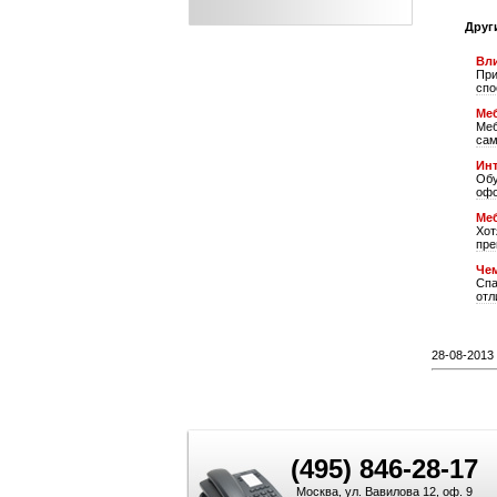
Друг
Вли
При
спо
Меб
Меб
сам
Ин
Обу
офо
Меб
Хот
пре
Чем
Спа
отл
28-08-2013 
(495) 846-28-17
Москва, ул. Вавилова 12, оф. 9