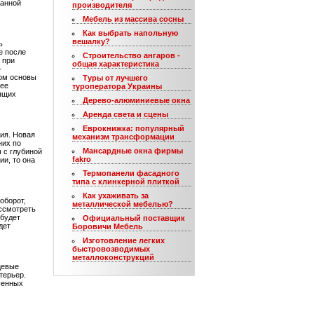
ванной
производителя
Мебель из массива сосны
Как выбрать напольную
вешалку?
ь
е после
Строительство ангаров -
 при
общая характеристика
-
том основы
Туры от лучшего
 ее
туроператора Украины
оящих
Дерево-алюминиевые окна
Аренда света и сцены
Еврокнижка: популярный
ия. Новая
механизм трансформации
них по
Мансардные окна фирмы
 с глубиной
fakro
ии, то она
Термопанели фасадного
типа с клинкерной плиткой
Как ухаживать за
оборот,
металлической мебелью?
ассмотреть
 будет
Официальный поставщик
дет
Боровичи Мебель
Изготовление легких
быстровозводимых
металлоконструкций
цевые
терьер.
шенных