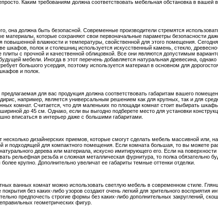
епросто. Каким требованиям должна соответствовать мебельная обстановка в вашей 
го, она должна быть безопасной. Современные производители стремятся использоват
е материалы, которые сохраняют свои первоначальные параметры безопасности даж
я повышенной влажности и температуры, свойственной для этого помещения. Сегодня
ве шкафов, полок и столешниц используется искусственный камень, стекло, древесно
 плиты с прочной и качественной облицовкой. Все они являются допустимым вариан
будущей мебели. Иногда в этот перечень добавляется натуральная древесина, однако
требует большого усердия, поэтому используется материал в основном для дорогост
шкафов и полок.
, предлагаемая для вас продукция должна соответствовать габаритам вашего помещен
дирис, например, является универсальным решением как для крупных, так и для сред
нных комнат. Считается, что для маленьких по площади комнат стоит выбирать шкафы
а шириной до 45 см. Однако, если вы выгодно подберете место для установки конструкц
шно вписаться в интерьер даже с большими габаритами.
 несколько дизайнерских приемов, которые смогут сделать мебель массивной или, на
ой и подходящей для компактного помещения. Если комната большая, то вы можете р
 натурального дерева или материала, искусно имитирующего его. Если на поверхности
вать рельефная резьба и сложная металлическая фурнитура, то полка обязательно бу
 более крупно. Дополнительно увеличат ее габариты темные оттенки отделки.
тных ванных комнат можно использовать светлую мебель в современном стиле. Глян
 покрытия без каких-либо узоров создают очень легкий для зрительного восприятия ин
тельно предпочесть строгие формы без каких-либо дополнительных закруглений, ско
неправильных геометрических фигур.