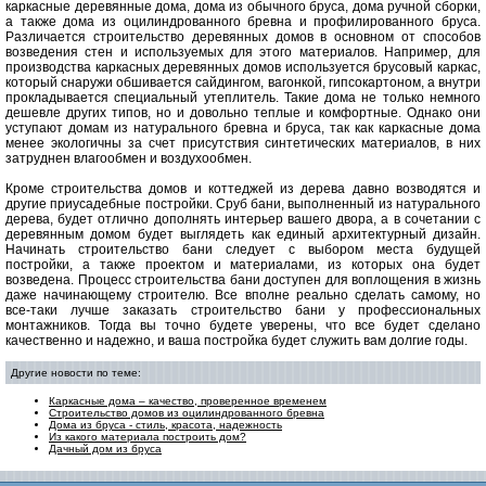
каркасные деревянные дома, дома из обычного бруса, дома ручной сборки,
а также дома из оцилиндрованного бревна и профилированного бруса.
Различается строительство деревянных домов в основном от способов
возведения стен и используемых для этого материалов. Например, для
производства каркасных деревянных домов используется брусовый каркас,
который снаружи обшивается сайдингом, вагонкой, гипсокартоном, а внутри
прокладывается специальный утеплитель. Такие дома не только немного
дешевле других типов, но и довольно теплые и комфортные. Однако они
уступают домам из натурального бревна и бруса, так как каркасные дома
менее экологичны за счет присутствия синтетических материалов, в них
затруднен влагообмен и воздухообмен.
Кроме строительства домов и коттеджей из дерева давно возводятся и
другие приусадебные постройки. Сруб бани, выполненный из натурального
дерева, будет отлично дополнять интерьер вашего двора, а в сочетании с
деревянным домом будет выглядеть как единый архитектурный дизайн.
Начинать строительство бани следует с выбором места будущей
постройки, а также проектом и материалами, из которых она будет
возведена. Процесс строительства бани доступен для воплощения в жизнь
даже начинающему строителю. Все вполне реально сделать самому, но
все-таки лучше заказать строительство бани у профессиональных
монтажников. Тогда вы точно будете уверены, что все будет сделано
качественно и надежно, и ваша постройка будет служить вам долгие годы.
Другие новости по теме:
Каркасные дома – качество, проверенное временем
Строительство домов из оцилиндрованного бревна
Дома из бруса - стиль, красота, надежность
Из какого материала построить дом?
Дачный дом из бруса