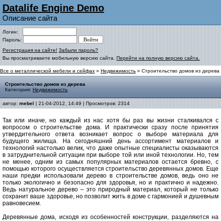
Datalife Engine Demo
Описание сайта
Логин:
Пароль:
Регистрация на сайте!
Забыли пароль?
Вы просматриваете мобильную версию сайта.
Перейти на полную версию сайта.
Все о металлической мебели и сейфах
»
Недвижимость
» Строительство домов из дерева
Строительство домов из дерева
Категория:
Недвижимость
автор:
mebel
| 21-04-2012, 14:49 | Просмотров: 2314
Так или иначе, но каждый из нас хотя бы раз вы жизни сталкивался с
вопросом о строительстве дома. И практически сразу после принятия
утвердительного ответа возникает вопрос о выборе материала для
будущего жилища. На сегодняшний день ассортимент материалов и
технологий настолько велик, что даже опытные специалисты оказываются
в затруднительной ситуации при выборе той или иной технологии. Но, тем
не менее, одним из самых популярных материалов остается бревно, с
помощью которого осуществляется строительство деревянных домов. Еще
наши предки использовали дерево в строительстве домов, ведь оно не
только экологично и безопасно для здоровья, но и практично и надежно.
Ведь натуральное дерево – это природный материал, который не только
сохранит ваше здоровье, но позволит жить в доме с гармонией и душевным
равновесием.
Деревянные дома, исходя из особенностей конструкции, разделяются на