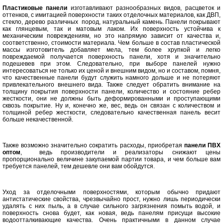
Пластиковые панели
изготавливают разнообразных видов, расцветок и
оттенков, с имитацией поверхности таких отделочных материалов, как ДВП,
стекло, дерево различных пород, натуральный камень. Панели покрывают
как глянцевым, так и матовым лаком. Их поверхность устойчива к
механическим повреждениям, но это напрямую зависит от качества и,
соответственно, стоимости материала. Чем больше в состав пластической
массы изготовитель добавляет мела, тем более хрупкой и легко
повреждаемой получается поверхность панели, хотя и значительно
подешевев при этом. Следовательно, при выборе панелей нужно
интересоваться не только их ценой и внешним видом, но и составом, помня,
что качественные панели будут служить намного дольше и не потеряют
привлекательного внешнего вида. Также следует обратить внимание на
толщину покрытия поверхности панели, количество и состояние ребер
жесткости, они не должны быть деформированными и проступающими
сквозь покрытие. Ну и, конечно же, вес, ведь он связан с количеством и
толщиной ребер жесткости, следовательно качественная панель весит
больше некачественной.
Также возможно значительно сократить расходы, приобретая
панели ПВХ
оптом
, ведь производители и реализаторы снижают цены
пропорционально величине закупаемой партии товара, и чем больше вам
требуется панелей, тем дешевле они вам обойдутся.
Уход за отделочными поверхностями, которым обычно придают
антистатические свойства, чрезвычайно прост, нужно лишь периодически
удалять с них пыль, а в случае сильного загрязнения помыть водой, и
поверхность снова будет, как новая, ведь панелям присущи высокие
водоотталкивающие качества. Очень практичными в данном случае