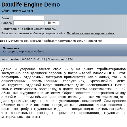
Datalife Engine Demo
Описание сайта
Логин:
Пароль:
Регистрация на сайте!
Забыли пароль?
Вы просматриваете мобильную версию сайта.
Перейти на полную версию сайта.
Все о металлической мебели и сейфах
»
Корпусная мебель
» Панели пвх
Панели пвх
Категория:
Корпусная мебель
автор:
mebel
| 6-04-2013, 01:43 | Просмотров: 1774
Давно и уверенно заняли свою нишу на рынке стройматериалов
заслуженно пользующиеся спросом у потребителей
панели ПВХ
. Этот
популярный отделочный материал применяется как в жилых, так и в
общественных, промышленных сооружениях, чрезвычайно легко
монтируется, отделкой могут заниматься даже неспециалисты. Важно
только смонтировать обрешетку, а далее панели закрепляются на ней
обычными шурупами или же клеем. Образовавшееся пространство между
стеной и панелями обычно заполняют изоляционными материалами, что
дает дополнительную тепло- и звукоизоляцию помещений. Сам процесс
обшивки стен или потолков не нуждается в дополнительных знаниях и
опыте, не требует трудоемких и дорогостоящих подготовительных работ,
что значительно сокращает время их проведения, трудовые и
материальные затраты.