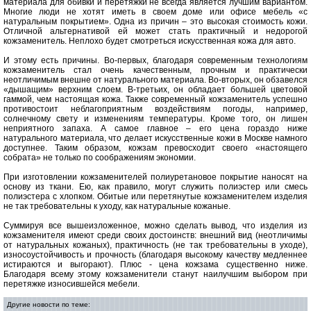
материала для обивки и перетяжки не всегда является лучшим вариантом.
Многие люди не хотят иметь в своем доме или офисе мебель «с
натуральным покрытием». Одна из причин – это высокая стоимость кожи.
Отличной альтернативой ей может стать практичный и недорогой
кожзаменитель. Неплохо будет смотреться искусственная кожа для авто.
И этому есть причины. Во-первых, благодаря современным технологиям
кожзаменитель стал очень качественным, прочным и практически
неотличимым внешне от натурального материала. Во-вторых, он обзавелся
«дышащим» верхним слоем. В-третьих, он обладает большей цветовой
гаммой, чем настоящая кожа. Также современный кожзаменитель успешно
противостоит неблагоприятным воздействиям погоды, например,
солнечному свету и изменениям температуры. Кроме того, он лишен
неприятного запаха. А самое главное – его цена гораздо ниже
натурального материала, что делает искусственные кожи в Москве намного
доступнее. Таким образом, кожзам превосходит своего «настоящего
собрата» не только по соображениям экономии.
При изготовлении кожзаменителей полиуретановое покрытие наносят на
основу из ткани. Ею, как правило, могут служить полиэстер или смесь
полиэстера с хлопком. Обитые или перетянутые кожзаменителем изделия
не так требовательны к уходу, как натуральные кожаные.
Суммируя все вышеизложенное, можно сделать вывод, что изделия из
кожзаменителя имеют среди своих достоинств: внешний вид (неотличимы
от натуральных кожаных), практичность (не так требовательны в уходе),
износоустойчивость и прочность (благодаря высокому качеству медленнее
истираются и выгорают). Плюс - цена кожзама существенно ниже.
Благодаря всему этому кожзаменители станут наилучшим выбором при
перетяжке износившейся мебели.
Другие новости по теме: