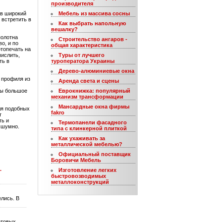
производителя
 в широкий
Мебель из массива сосны
 встретить в
Как выбрать напольную
вешалку?
полотна
Строительство ангаров -
о, и по
общая характеристика
отопечать на
числить,
Туры от лучшего
ть в
туроператора Украины
Дерево-алюминиевые окна
 профиля из
Аренда света и сцены
.
ны большое
Еврокнижка: популярный
механизм трансформации
Мансардные окна фирмы
ля подобных
fakro
т
ть и
Термопанели фасадного
есшумно.
типа с клинкерной плиткой
Как ухаживать за
металлической мебелью?
Официальный поставщик
Боровичи Мебель
.
Изготовление легких
быстровозводимых
металлоконструкций
лись. В
отовых