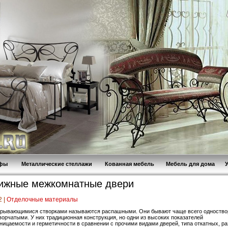
афы
Металлические стеллажи
Кованная мебель
Мебель для дома
ижные межкомнатные двери
2 |
Отделочные материалы
ткрывающимися створками называются распашными. Они бывают чаще всего одноств
ворчатыми. У них традиционная конструкция, но одни из высоких показателей
ницаемости и герметичности в сравнении с прочими видами дверей, типа откатных, р