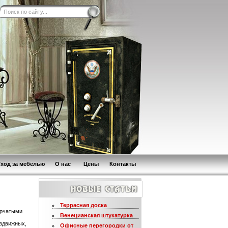
Уход за мебелью
О нас
Цены
Контакты
Террасная доска
орчатыми
Венецианская штукатурка
аздвижных,
Офисные перегородки от