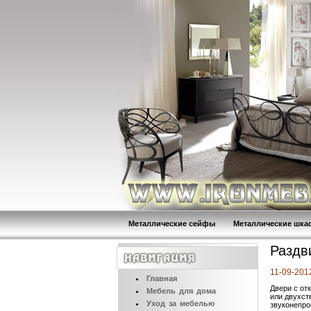
Металлические сейфы
Металлические шк
Раздв
11-09-201
Главная
Двери с о
Мебель
для дома
или двухст
Уход
за мебелью
звуконепро