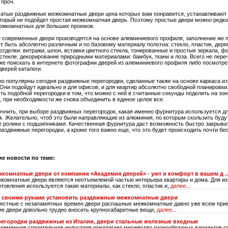
 проч.
атые раздвижные межкомнатные двери цена которых вам понравится, устанавливают
оторый не подойдет простая межкомнатная дверь. Поэтому простые двери можно редко
ежкомнатных для больших проемов.
современные двери производятся на основе алюминиевого профиля, заполнение же 
т быть абсолютно различным и по базовому материалу полотна: стекло, пластик, дерев
отделки: витражи, шпон, вставки цветного стекла, тонированные и простые зеркала, ф
 стекле, декорирование природными материалами: бамбук, ткани и лоза. Всего не пере
же поискать в интернете фотографии дверей из алюминиевого профиля либо посмотре
дверей каталоги.
о популярны сегодня раздвижные перегородки, сделанные также на основе каркаса из
Они подойдут идеально и для офисов, и для квартир абсолютно свободной планировки
ть подобной перегородки в том, что можно с ней в считанные секунды поделить на зо
 при необходимости же снова объединить в единое целое все.
очнить, при выборе раздвижных перегородок, какая именно фурнитура используется д
к. Желательно, чтоб это были направляющие из алюминия, по которым скользить буду
 ролики с подшипниками. Качественная фурнитура даст возможность быстро закрыва
раздвижные перегородки, а кроме того важно еще, что это будет происходить почти б
ие новости по теме:
комнатные двери от компании «Академия дверей» - уют и комфорт в вашем д ..
комнатные двери являются неотъемлемой частью интерьера квартиры и дома. Для их
отовления используются такие материалы, как стекло, пластик и,
далее...
к своими руками установить раздвижные межкомнатные двери
естные с незапамятных времен двери распашные межкомнатные давно уже всем прие
ие двери довольно трудно вносить крупногабаритные вещи,
далее...
егородки раздвижные из Италии, двери стальные железные входные
ременная строительная индустрия предлагает множество разнообразных вариантов г