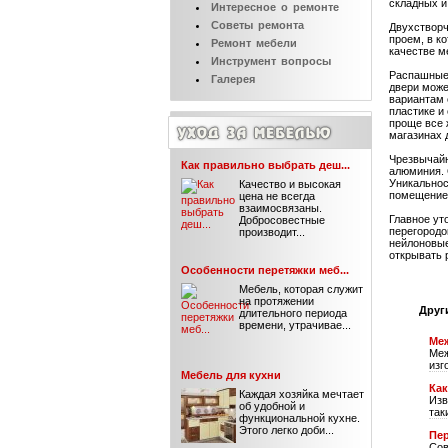
складных и
Интересное
о ремонте
Советы
ремонта
Двухстворч
проем, в к
Ремонт
мебели
качестве м
Инструмент
вопросы
Распашные 
Галерея
двери може
вариантам 
пластике и
проще все 
магазинах 
Чрезвычайн
Как правильно выбрать деш...
алюминия. 
Уникальнос
Качество и высокая
помещение,
цена не всегда
взаимосвязаны.
Главное ут
Добросовестные
перегородо
производит...
нейлоновые
открывать 
Особенности перетяжки меб...
Мебель, которая служит
на протяжении
Друг
длительного периода
времени, утрачивае...
Меж
Меж
изг
Мебель для кухни
Ка
Каждая хозяйка мечтает
Изв
об удобной и
так
функциональной кухне.
Этого легко доби...
Пер
Сов