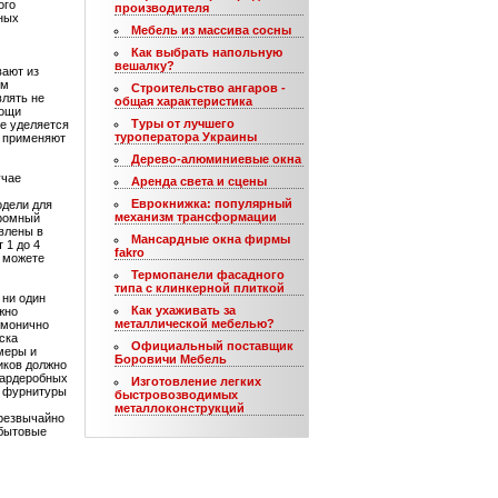
ого
производителя
ных
Мебель из массива сосны
Как выбрать напольную
вешалку?
вают из
ым
Строительство ангаров -
влять не
общая характеристика
мощи
Туры от лучшего
е уделяется
туроператора Украины
и применяют
Дерево-алюминиевые окна
учае
Аренда света и сцены
Еврокнижка: популярный
одели для
механизм трансформации
громный
влены в
Мансардные окна фирмы
 1 до 4
fakro
ы можете
Термопанели фасадного
типа с клинкерной плиткой
 ни один
Как ухаживать за
жно
металлической мебелью?
рмонично
ска
Официальный поставщик
меры и
Боровичи Мебель
иков должно
гардеробных
Изготовление легких
о фурнитуры
быстровозводимых
металлоконструкций
резвычайно
 бытовые