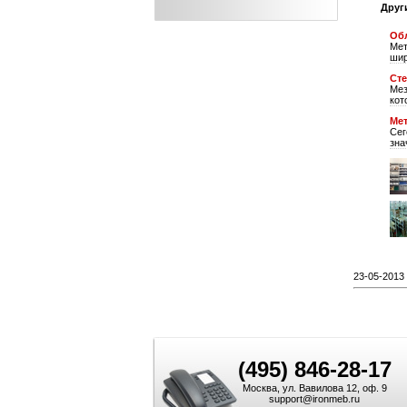
Друг
Об
Мет
шир
Ст
Мез
кот
Мет
Сег
зна
23-05-2013 
(495) 846-28-17
Москва, ул. Вавилова 12, оф. 9
support@ironmeb.ru