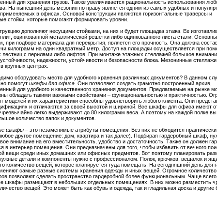
енный для хранения грузов. Также увеличивается рациональность использования люб
ва. На нынешний день мезонин по праву является одним из самых удобных и популяр
 применяемых в офисах. Основой конструкции являются горизонтальные траверсы и
ые стойки, которые помогают формировать уровни.
трукцию дополняют несущими стойками, на них и будет площадка этажа. Ее изготавли
плит, оцинкованной металлической решетки либо оцинкованного листа стали. Основн
м, при подборе материала для перекрытия, является его прочность. Она должна соста
чи килограмм на один квадратный метр. Доступ на площадки осуществляется при по
 лестниц с перилами либо лифтов. При монтаже этажных стеллажей большое внимани
 устойчивости, надежности, устойчивости и безопасности блока. Мезонинные стеллаж
 в крупных центрах.
димо оборудовать место для удобного хранения различных документов? В данном сл
ьно помогут
шкафы для офиса
. Они позволяют создать грамотно построенный архив,
енный для удобного и качественного хранения документов. Предлагаемые на рынке м
ны обладать такими важными свойствами – функциональностью и практичностью. О
т моделей и их характеристики способны удовлетворить любого клиента. Они предста
ификациях и отличаются за своей высотой и шириной. Все шкафы для офиса имеют от
 чрезвычайно легко выдерживают до 80 килограмм веса. А поэтому на каждой полке в
льшое количество папок и документов.
ые шкафы
– это незаменимые атрибуты помещения. Без них не обходится практически
любое другое помещение: дом, квартира и так далее). Подбирая гардеробный шкаф, ну
вое внимание на его вместительность, удобство и достаточность. Также он должен га
я в интерьер помещения. Они предназначены для того, чтобы избавить от вечного пои
й вещи среди иных домашних или офисных предметов. Вот поэтому планировать раз
нужные детали и компоненты нужно с профессионалом. Полок, крючков, вешалок и ящ
 то количество вещей, которое планируется туда помещать. На сегодняшний день для 
меняют самые разные системы хранения одежды и иных вещей. Огромное количеств
ров позволяют сделать пространство гардеробной более функциональным. Чаще всего
е шкафы размещают в небольших отдельных помещениях. В них можно разместить ч
личество вещей. Это может быть как обувь и одежда, так и гладильная доска и другие