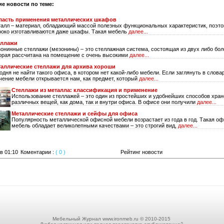
ие новости по теме:
ласть применения металлических шкафов
алл – материал, обладающий массой полезных функциональных характеристик, поэто
око изготавливаются даже шкафы. Такая мебель
далее...
еллажи
онинные стеллажи (мезонины) – это стеллажная система, состоящая из двух либо бол
орая рассчитана на помещение с очень высокими
далее...
аллические стеллажи для архива хороши
одня не найти такого офиса, в котором нет какой-либо мебели. Если заглянуть в словар
чение мебели открывается нам, как предмет, который
далее...
Стеллажи из металла: классификация и применение
Использование стеллажей – это один из простейших и удобнейших способов хра
различных вещей, как дома, так и внутри офиса. В офисе они получили
далее...
Металлические стеллажи и сейфы для офиса
Популярность металлической офисной мебели возрастает из года в год. Такая о
мебель обладает великолепными качествами – это строгий вид,
далее...
в 01:10
Коментарии :
( 0 )
Рейтинг новости
Мебельный Журнал www.ironmeb.ru © 2010-2015