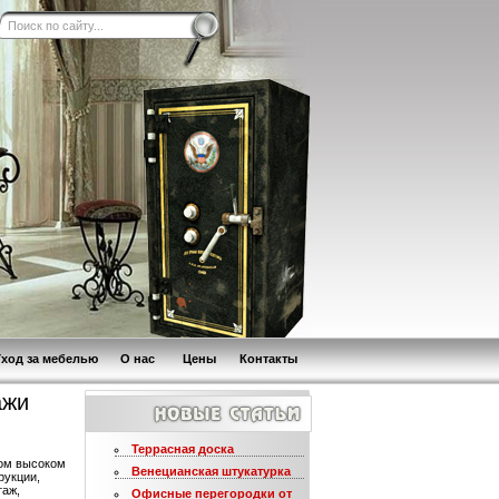
Уход за мебелью
О нас
Цены
Контакты
ажи
Террасная доска
бом высоком
Венецианская штукатурка
рукции,
таж,
Офисные перегородки от