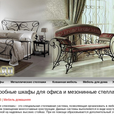
афы
Металлические стеллажи
Кованная мебель
Мебель для дома
робные шкафы для офиса и мезонинные стелл
3 |
Мебель домашняя
е стеллажи
- это специальная стеллажная система, позволяющая организовать в лю
м помещении многоэтажные конструкции. Данные системы выполняются в виде конст
ной на надежных высоких стойках. При ее помощи образовывается дополнительный э