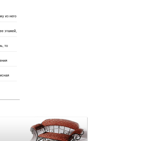
му из него
ее этажей,
ь, то
нения
фисная