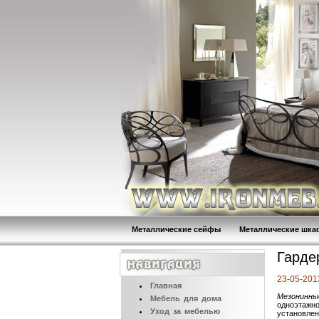
Металлические сейфы
Металлические шк
Гарде
23-05-201
Главная
Мезонинны
Мебель
для дома
одноэтажно
Уход
за мебелью
установлен