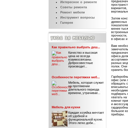
предназнач
Интересное
о ремонте
пространст
Советы
ремонта
вариантов,
вертикальн
Ремонт
мебели
Инструмент
вопросы
Затем конс
древесных 
Галерея
показателе
менее тыся
встроенных
прочности,
в офисах и
Вам необхо
Как правильно выбрать деш...
замечател
Качество и высокая
предназнач
цена не всегда
офиса долж
взаимосвязаны.
ассортимен
Добросовестные
разных мод
производит...
полок. Они
хранить бо
Гардеробн
Особенности перетяжки меб...
офис (или 
Мебель, которая служит
обращать с
на протяжении
вписыватьс
длительного периода
необходимо
времени, утрачивае...
подбирать 
хватать на
комнат при
и аксессуа
Мебель для кухни
гардеробны
большое ко
Каждая хозяйка мечтает
приборы.
об удобной и
функциональной кухне.
Этого легко доби...