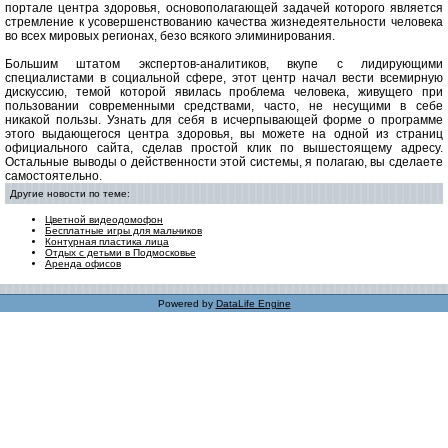
портале центра здоровья, основополагающей задачей которого является
стремление к усовершенствованию качества жизнедеятельности человека
во всех мировых регионах, безо всякого элиминирования.
Большим штатом экспертов-аналитиков, вкупе с лидирующими
специалистами в социальной сфере, этот центр начал вести всемирную
дискуссию, темой которой явилась проблема человека, живущего при
пользовании современными средствами, часто, не несущими в себе
никакой пользы. Узнать для себя в исчерпывающей форме о программе
этого выдающегося центра здоровья, вы можете на одной из страниц
официального сайта, сделав простой клик по вышестоящему адресу.
Остальные выводы о действенности этой системы, я полагаю, вы сделаете
самостоятельно.
Другие новости по теме:
Цветной видеодомофон
Бесплатные игры для мальчиков
Контурная пластика лица
Отдых с детьми в Подмосковье
Аренда офисов
Powered by
DataLife Engine