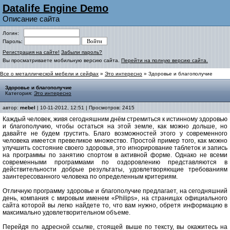
Datalife Engine Demo
Описание сайта
Логин:
Пароль:
Регистрация на сайте!
Забыли пароль?
Вы просматриваете мобильную версию сайта.
Перейти на полную версию сайта.
Все о металлической мебели и сейфах
»
Это интересно
» Здоровье и благополучие
Здоровье и благополучие
Категория:
Это интересно
автор:
mebel
| 10-11-2012, 12:51 | Просмотров: 2415
Каждый человек, живя сегодняшним днём стремиться к истинному здоровью
и благополучию, чтобы остаться на этой земле, как можно дольше, но
давайте не будем грустить. Благо возможностей этого у современного
человека имеется превеликое множество. Простой пример того, как можно
улучшить состояние своего здоровья, это игнорирование таблеток и запись
на программы по занятию спортом в активной форме. Однако не всеми
современными программами по оздоровлению представляются в
действительности добрые результаты, удовлетворяющие требованиям
заинтересованного человека по определенным критериям.
Отличную программу здоровье и благополучие предлагает, на сегодняшний
день, компания с мировым именем «Philips», на страницах официального
сайта которой вы легко найдете то, что вам нужно, обретя информацию в
максимально удовлетворительном объеме.
Перейдя по адресной ссылке, стоящей выше по тексту, вы окажитесь на